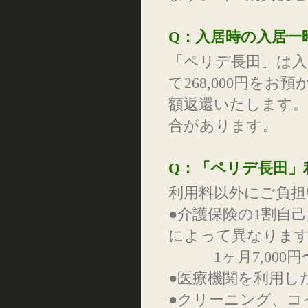
Q：入居時の入居一
「ペリデ長田」は
て268,000円を
額返還いたします。
合があります。
Q：「ペリデ長田」
利用料以外にご負
●介護保険の1割自
によって異なりま
1ヶ月7,000円〜
●医療機関を利用し
●クリーニング、コ