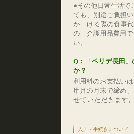
●その他日常生活
ても、別途ご負担
か ける際の食事代
の 介護用品費用で
い。
Q：「ペリデ長田」
か？
利用料のお支払いは
用月の月末で締め、
せていただきます。
入居・手続きについて