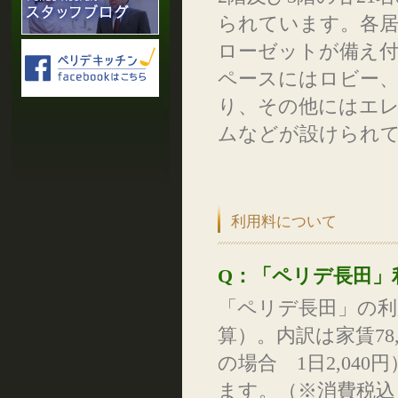
られています。各居
ローゼットが備え付
ペースにはロビー、
り、その他にはエ
ムなどが設けられ
利用料について
Q：「ペリデ長田」
「ペリデ長田」の利
算）。内訳は家賃78,
の場合 1日2,040円
ます。（※消費税込