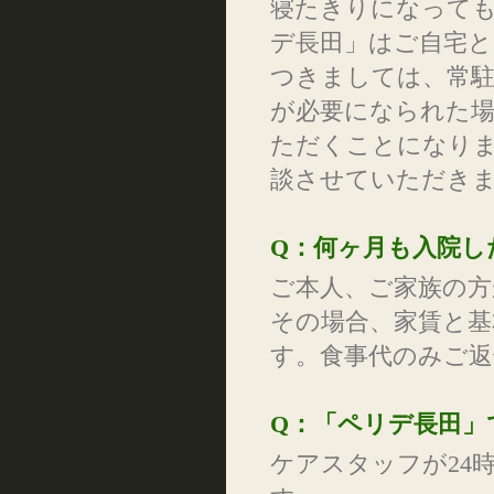
寝たきりになって
デ長田」はご自宅と
つきましては、常駐
が必要になられた場
ただくことになり
談させていただき
Q：何ヶ月も入院し
ご本人、ご家族の方
その場合、家賃と基
す。食事代のみご
Q：「ペリデ長田」
ケアスタッフが24