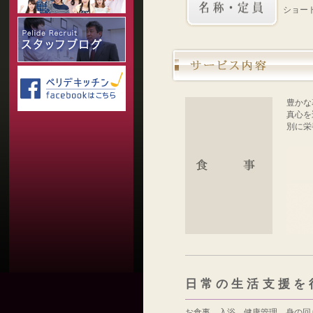
ショート
豊かな
真心を
別に栄
日常の生活支援を
お食事、入浴、健康管理、身の回