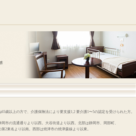
ね65歳以上の方で、介護保険法により要支援1,2 要介護1〜5の認定を受けられた方。
静岡市の流通通りより以西。大谷街道より以西。北部は静岡市、岡部町、
の第2東名より以南。西部は焼津市の焼津森線より以東。