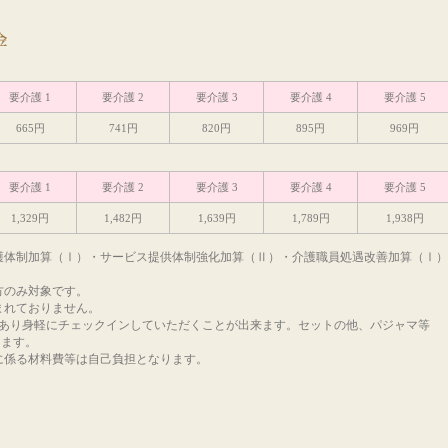
要介護 1
要介護 2
要介護 3
要介護 4
要介護 5
665円
741円
820円
895円
969円
要介護 1
要介護 2
要介護 3
要介護 4
要介護 5
1,329円
1,482円
1,639円
1,789円
1,938円
護体制加算（Ⅰ）・サービス提供体制強化加算（Ⅱ）・介護職員処遇改善加算（Ⅰ）
方のみ対象です。
まれておりません。
意もあり身軽にチェックインしていただくことが出来ます。セットの他、パジャマ等
きます。
に係る材料費等は自己負担となります。