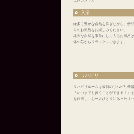
エレガントA
入浴
緑多く豊かな自然を仰ぎながら、伊
りのお風呂をお楽しみください。
雄大な自然を眼前にして入るお風呂
体の芯からリラックスできます。
リハビリ
リハビリルームは最新のリハビリ機
「いつまでも歩くことができる！』
を作成し、お一人ひとりにあったリ