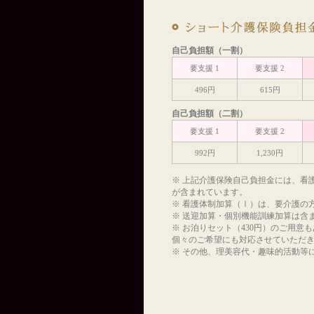
自己負担額（一割）
要支援 1
要支援 2
496円
615円
自己負担額（二割）
要支援 1
要支援 2
992円
1,230円
※ 上記介護保険自己負担金には、看
が含まれています。
※ 看護体制加算（Ⅰ）は、要介護の
※ 送迎加算・個別機能訓練加算は含
※ お泊りセット（430円）のご用
個々のご希望にも対応させていただ
※ その他、理美容代・趣味的活動等