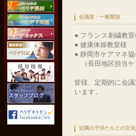
会議室・一般開放
● フランス刺繍教室
● 健康体操教室様
● 静岡市ケアマネ協
（長田地区担当ケ
皆様、定期的に会議
います。
近隣の子供たちとの文化