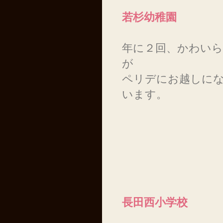
若杉幼稚園
年に２回、かわい
が
ペリデにお越しに
います。
長田西小学校