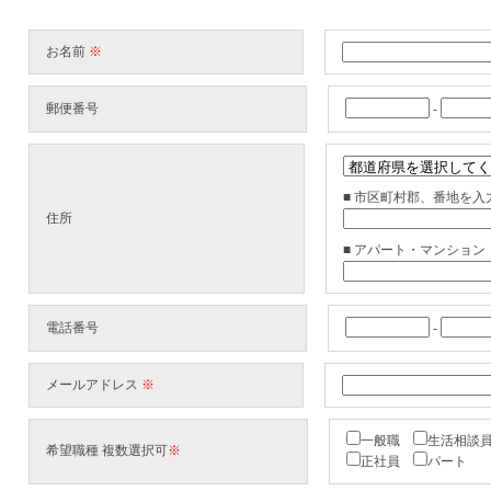
お名前
※
郵便番号
-
■ 市区町村郡、番地を
住所
■ アパート・マンショ
電話番号
-
メールアドレス
※
一般職
生活相談
希望職種 複数選択可
※
正社員
パート