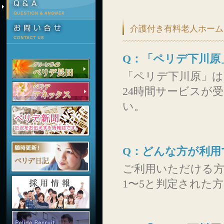
介護付き有料老人ホーム
Q：「ペリデ下川原
「ペリデ下川原」は
24時間サービスが
い。
Q：どんな方が利用
ご利用いただける方
1〜5と判定された