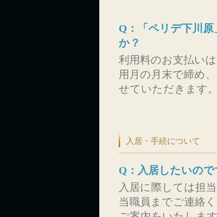
Q：「ペリデ下川原
か？
利用料のお支払いは
用月の月末で締め、
せていただきます。
入居・手続について
Q：入居したいので
入居に際しては担
当職員までご連絡
ご案内をいたしま