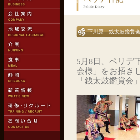
下川原 銭太鼓鑑賞
5月8日、ペリデ
会様」をお招き
「銭太鼓鑑賞会